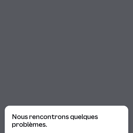
Début du dialogue
Nous rencontrons quelques
problèmes.